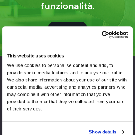
funzionalità.
VAI ALL'APP
This website uses cookies
We use cookies to personalise content and ads, to
provide social media features and to analyse our traffic.
We also share information about your use of our site with
SpreadCharts
our social media, advertising and analytics partners who
may combine it with other information that you’ve
Siamo la scelta giusta per l’analisi
dei mercati delle materie prime
provided to them or that they’ve collected from your use
of their services.
Risorse
Società
Show details