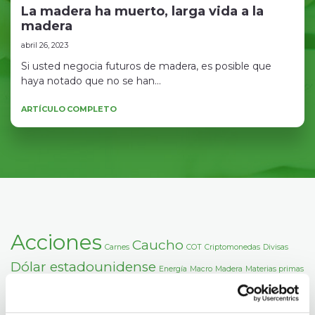
La madera ha muerto, larga vida a la
madera
abril 26, 2023
Si usted negocia futuros de madera, es posible que
haya notado que no se han...
ARTÍCULO COMPLETO
Acciones
Caucho
Carnes
COT
Criptomonedas
Divisas
Dólar estadounidense
Energía
Macro
Madera
Materias primas
Metales
Mineral de hierro
Plata
Oro
Señales de