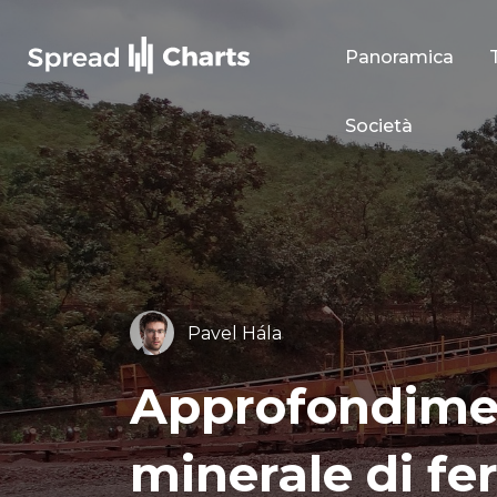
Panoramica
Società
Pavel Hála
Approfondimen
minerale di fe