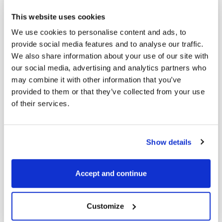
Lo stesso vale qui. Il nuovo modello porta
This website uses cookies
sicuramente molti miglioramenti, ma non
We use cookies to personalise content and ads, to
aspettatevi miracoli.
Prevedere i mercati è
provide social media features and to analyse our traffic.
difficile, e non è un caso che non abbia
We also share information about your use of our site with
visto segnali del genere da nessun’altra
our social media, advertising and analytics partners who
parte.
may combine it with other information that you’ve
provided to them or that they’ve collected from your use
of their services.
Inoltre, ricorda che il modello dei segnali
non è un sistema di trading, il che significa
che non ci sono entrate/uscite o
Show details
profitti/perdite.
Il suo unico scopo è di
avvisarti su potenziali opportunità di
Accept and continue
mercato interessanti
, così non devi
passare ore ogni settimana a setacciare i
mercati. È stato molto efficace in questo
Customize
ruolo, avendoci avvisato di molte ottime