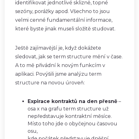
identifikovat jednotlivé sklizně, topné
sezóny, porážky apod. Všechno to jsou
velmi cenné fundamentální informace,
které byste jinak museli složitě studovat.
Ještě zajímavější je, když dokážete
sledovat, jak se term structure mění v čase.
A to mě přivádní k novým funkcím v
aplikaci. Povýšili jsme analýzu term
structure na novou úroveň:
Expirace kontraktů na den přesně
–
osa x na grafu term structure už
nepředstavuje kontraktní měsíce.
Místo toho jde o obyčejnou časovou
osu,
kde počátek představuje dněšní