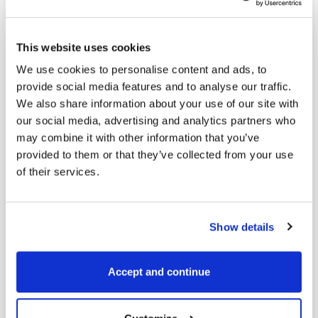
ještě starší historii (měsíce/roky
zpátky), vyberte příslušné datum
pomocí kalendáře.
This website uses cookies
We use cookies to personalise content and ads, to
provide social media features and to analyse our traffic.
We also share information about your use of our site with
our social media, advertising and analytics partners who
may combine it with other information that you’ve
provided to them or that they’ve collected from your use
of their services.
Show details
Věříme že se vám nové funkce budou líbit.
Accept and continue
Kromě toho jsme opravili velké množství
drobných chyb v aplikaci, což jistě potěší