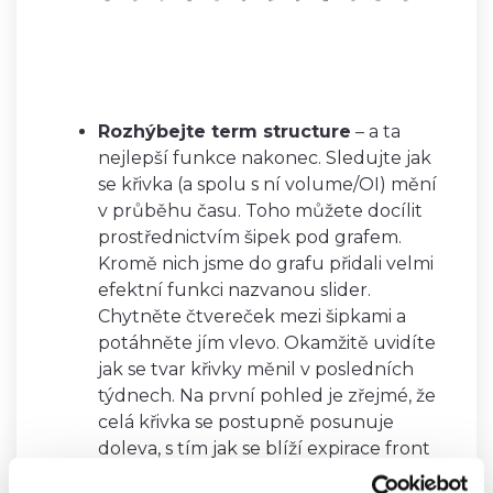
Rozhýbejte term structure
– a ta
nejlepší funkce nakonec. Sledujte jak
se křivka (a spolu s ní volume/OI) mění
v průběhu času. Toho můžete docílit
prostřednictvím šipek pod grafem.
Kromě nich jsme do grafu přidali velmi
efektní funkci nazvanou slider.
Chytněte čtvereček mezi šipkami a
potáhněte jím vlevo. Okamžitě uvidíte
jak se tvar křivky měnil v posledních
týdnech. Na první pohled je zřejmé, že
celá křivka se postupně posunuje
doleva, s tím jak se blíží expirace front
kontraktu. Pokud byste chtěli zobrazit