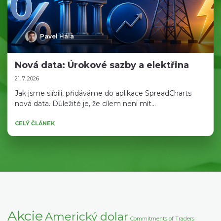
Pavel Hála
Nová data: Úrokové sazby a elektřina
21. 7. 2026
Jak jsme slíbili, přidáváme do aplikace SpreadCharts
nová data. Důležité je, že cílem není mít...
CELÝ ČLÁNEK
Akcie
Americký dolar
Commitments of Traders