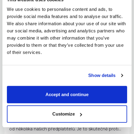
3. 4. 2025
We use cookies to personalise content and ads, to
Cla jsou pravděpodobně tou nejhloupější částí
provide social media features and to analyse our traffic.
Trumpovy agendy. Ano, jejich cíl dává naprostý smysl,
avšak...
We also share information about your use of our site with
our social media, advertising and analytics partners who
CELÝ ČLÁNEK
may combine it with other information that you’ve
provided to them or that they’ve collected from your use
of their services.
Show details
Pavel Hála
Accept and continue
Proč dolar klesá, když akcie padají?
Customize
7. 3. 2025
Stejnou otázku jsme během uplynulého týdne dostali
od několika našich předplatitelů. Je to skutečně proti...