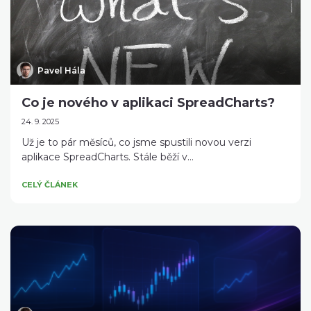
Pavel Hála
Co je nového v aplikaci SpreadCharts?
24. 9. 2025
Už je to pár měsíců, co jsme spustili novou verzi
aplikace SpreadCharts. Stále běží v...
CELÝ ČLÁNEK