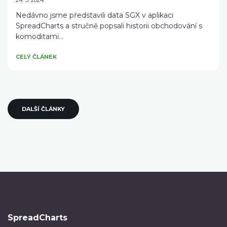
24. 3. 2024
Nedávno jsme představili data SGX v aplikaci
SpreadCharts a stručně popsali historii obchodování s
komoditami...
CELÝ ČLÁNEK
DALŠÍ ČLÁNKY
SpreadCharts