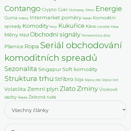
Contango
Energie
Crypto
Cukr
Dluhopisy
Dřevo
Intermarket poměry
Guma
Komoditní
Indexy
Kakao
Kukuřice
Komodity
spready
Káva
Kovy
Likvidita
Masa
Obchodní signály
Měny
Měď
Pomerančový džus
Seriál obchodování
Ropa
Pšenice
komoditních spreadů
Sezonalita
Singapur
Soft komodity
Struktura trhu
Stříbro
Sója
Sójový olej
Sójový šrot
Zrniny
Zlato
Zemní plyn
Volatilita
Úrokové
sazby
Železná ruda
Řepka