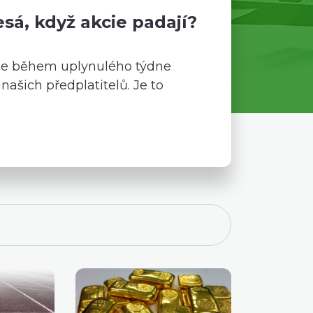
esá, když akcie padají?
me během uplynulého týdne
 našich předplatitelů. Je to