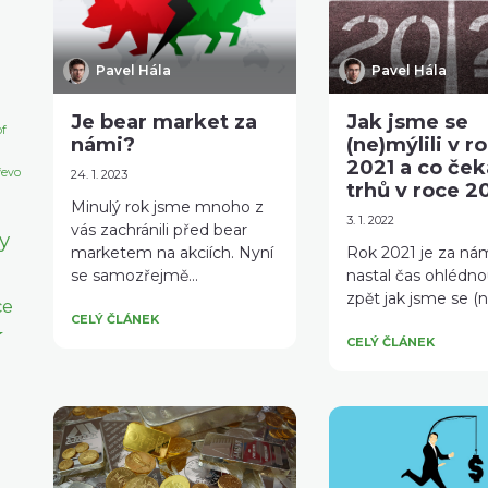
Pavel Hála
Pavel Hála
Je bear market za
Jak jsme se
f
námi?
(ne)mýlili v r
2021 a co ček
řevo
24. 1. 2023
trhů v roce 2
Minulý rok jsme mnoho z
3. 1. 2022
vás zachránili před bear
y
marketem na akciích. Nyní
Rok 2021 je za nám
se samozřejmě...
nastal čas ohlédno
zpět jak jsme se (ne
ce
CELÝ ČLÁNEK
í
CELÝ ČLÁNEK