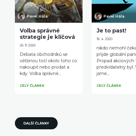
Pavel Hála
Pavel Hála
Volba správné
Je to past!
strategie je klíčová
16. 4. 2020
26. 9. 2020
nikdo nemohl čeka
Debata obchodníků se
přijde globální pa
většinou točí okolo toho co
Propad akciových 
nakoupit nebo prodat a
předvídatelný byl. 
kdy. Volba správné...
jsme...
CELÝ ČLÁNEK
CELÝ ČLÁNEK
DALŠÍ ČLÁNKY