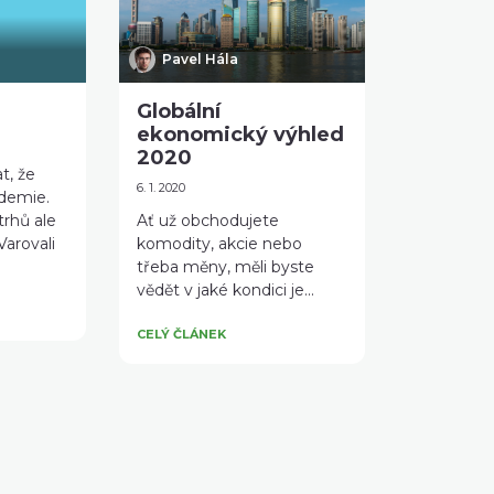
Pavel Hála
Globální
ekonomický výhled
2020
t, že
6. 1. 2020
ndemie.
trhů ale
Ať už obchodujete
Varovali
komodity, akcie nebo
třeba měny, měli byste
vědět v jaké kondici je...
CELÝ ČLÁNEK