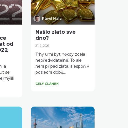
Pavel Hála
Našlo zlato své
oce
dno?
at od
21. 2. 2021
022
Trhy umí být někdy zcela
nepředvídatelné. To ale
i a
není případ zlata, alespoň v
ut se
poslední době....
)mýlili...
CELÝ ČLÁNEK