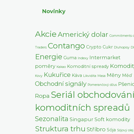
Novinky
Akcie
Americký dolar
Commitments o
Contango
Crypto
Cukr
Traders
Dluhopisy
D
Energie
Intermarket
Guma
Indexy
Komodit
poměry
Komoditní spready
Kakao
Kukuřice
Měny
Káva
Měď
Kovy
Likvidita
Masa
Obchodní signály
Pšeni
Pomerančový džus
Seriál obchodován
Ropa
komoditních spreadů
Sezonalita
Singapur
Soft komodity
Struktura trhu
Stříbro
Sója
Sójový olej