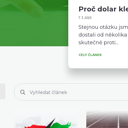
Proč dolar kl
7. 3. 2025
Stejnou otázku js
dostali od několika
skutečně proti...
CELÝ ČLÁNEK