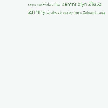
Zlato
Zemní plyn
Volatilita
Sójový šrot
Zrniny
Úrokové sazby
Železná ruda
Řepka