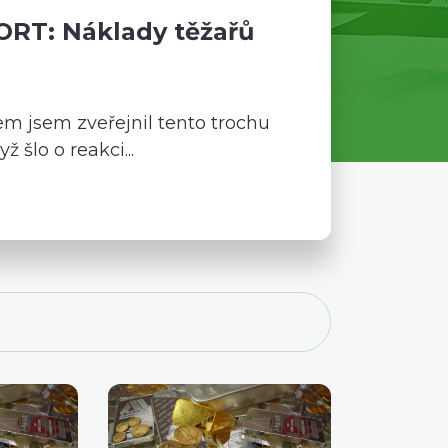
RT: Náklady těžařů
em jsem zveřejnil tento trochu
ž šlo o reakci...