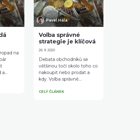
Pavel Hála
adá
Volba správné
strategie je klíčová
26. 9. 2020
 propad na
pár
Debata obchodníků se
st
většinou točí okolo toho co
a...
nakoupit nebo prodat a
kdy. Volba správné...
CELÝ ČLÁNEK