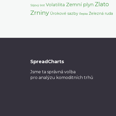
Zlato
Zemní plyn
Volatilita
Sójový šrot
Zrniny
Úrokové sazby
Železná ruda
Řepka
SpreadCharts
Jsme ta správná volba
pro analýzu komoditních trhů