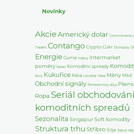
Novinky
Akcie
Americký dolar
Commitments o
Contango
Crypto
Cukr
Traders
Dluhopisy
D
Energie
Intermarket
Guma
Indexy
Komodit
poměry
Komoditní spready
Kakao
Kukuřice
Měny
Káva
Měď
Kovy
Likvidita
Masa
Obchodní signály
Pšeni
Pomerančový džus
Seriál obchodován
Ropa
komoditních spreadů
Sezonalita
Singapur
Soft komodity
Struktura trhu
Stříbro
Sója
Sójový olej