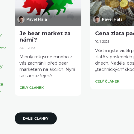
Pavel Hála
Pavel Hála
Je bear market za
Cena zlata p
f
námi?
10. 1. 2021
řevo
24. 1. 2023
Všichni jste viděli
Minulý rok jsme mnoho z
zlatě v posledních 
vás zachránili před bear
dnech. Nadělal do
y
marketem na akciích. Nyní
„technických“ škod 
se samozřejmě...
CELÝ ČLÁNEK
ce
CELÝ ČLÁNEK
í
DALŠÍ ČLÁNKY