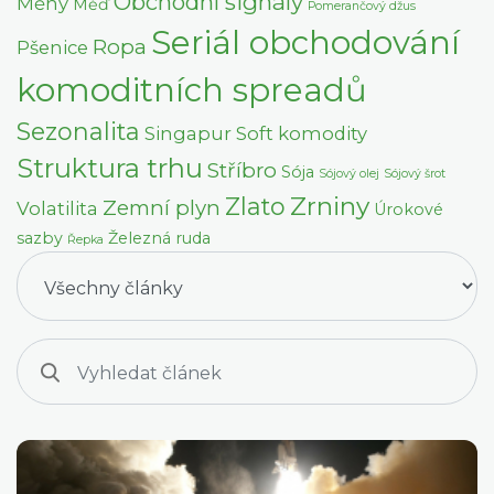
Obchodní signály
Měny
Měď
Pomerančový džus
Seriál obchodování
Ropa
Pšenice
komoditních spreadů
Sezonalita
Singapur
Soft komodity
Struktura trhu
Stříbro
Sója
Sójový olej
Sójový šrot
Zrniny
Zlato
Zemní plyn
Volatilita
Úrokové
sazby
Železná ruda
Řepka