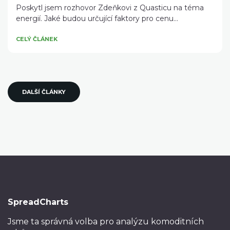
Poskytl jsem rozhovor Zdeňkovi z Quasticu na téma
energií. Jaké budou určující faktory pro cenu...
CELÝ ČLÁNEK
DALŠÍ ČLÁNKY
SpreadCharts
Jsme ta správná volba
pro analýzu komoditních