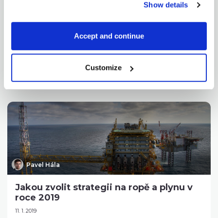
Show details
Překvapila vás ropa?
7. 12. 2020
Accept and continue
18. října jsme všem uživatelům aplikace SpreadCharts
poslali email, ve kterém jsme vás upozornili na...
Customize
CELÝ ČLÁNEK
Pavel Hála
Jakou zvolit strategii na ropě a plynu v
roce 2019
11. 1. 2019