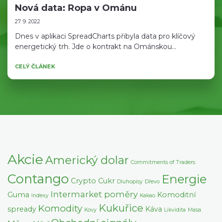
Nová data: Ropa v Ománu
27. 9. 2022
Dnes v aplikaci SpreadCharts přibyla data pro klíčový
energetický trh. Jde o kontrakt na Ománskou...
CELÝ ČLÁNEK
Akcie
Americký dolar
Commitments of Traders
Contango
Energie
Crypto
Cukr
Dluhopisy
Dřevo
Intermarket poměry
Guma
Komoditní
Indexy
Kakao
Kukuřice
Komodity
spready
Káva
Kovy
Likvidita
Masa