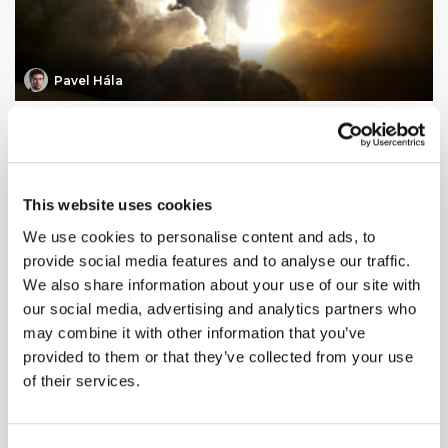
Pavel Hála
+100% za 5 měsíců
28. 3. 2021
Je to přesně 5 měsíců, co jsme prémiovým uživatelům
This website uses cookies
odhalili „Příležitost tohoto desetiletí„. Od té...
We use cookies to personalise content and ads, to
CELÝ ČLÁNEK
provide social media features and to analyse our traffic.
We also share information about your use of our site with
our social media, advertising and analytics partners who
may combine it with other information that you’ve
provided to them or that they’ve collected from your use
of their services.
Pavel Hála