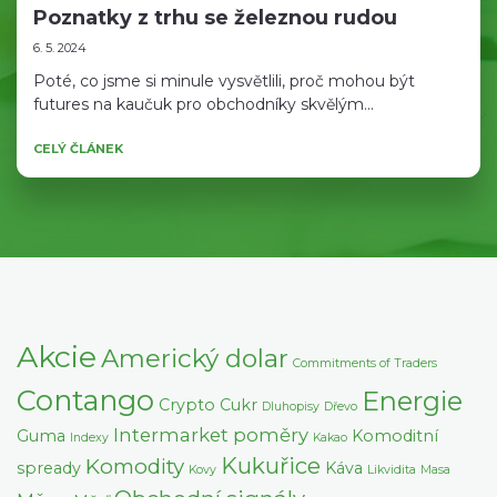
Poznatky z trhu se železnou rudou
6. 5. 2024
Poté, co jsme si minule vysvětlili, proč mohou být
futures na kaučuk pro obchodníky skvělým...
CELÝ ČLÁNEK
Akcie
Americký dolar
Commitments of Traders
Contango
Energie
Crypto
Cukr
Dluhopisy
Dřevo
Intermarket poměry
Guma
Komoditní
Indexy
Kakao
Kukuřice
Komodity
spready
Káva
Kovy
Likvidita
Masa