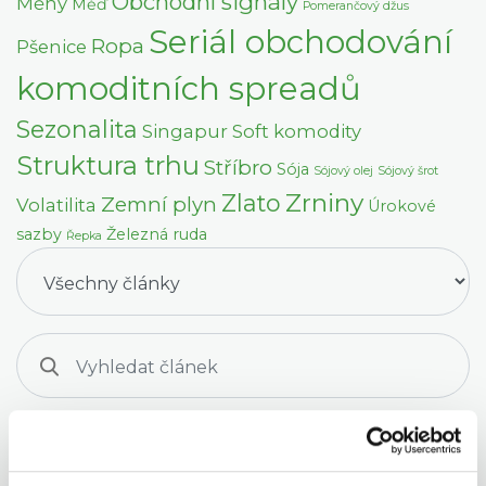
Obchodní signály
Měny
Měď
Pomerančový džus
Seriál obchodování
Ropa
Pšenice
komoditních spreadů
Sezonalita
Singapur
Soft komodity
Struktura trhu
Stříbro
Sója
Sójový olej
Sójový šrot
Zrniny
Zlato
Zemní plyn
Volatilita
Úrokové
sazby
Železná ruda
Řepka