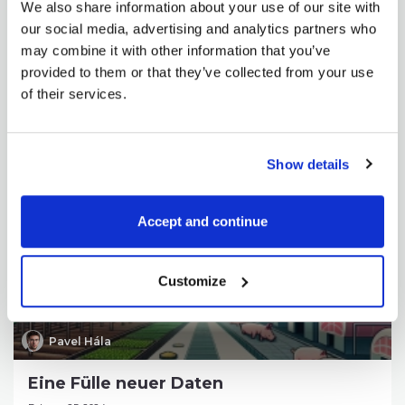
We also share information about your use of our site with
Pavel Hála
our social media, advertising and analytics partners who
may combine it with other information that you’ve
Einführung von Rohstoffen in Singapur
provided to them or that they’ve collected from your use
März 11, 2024
of their services.
Wir freuen uns außerordentlich, bekannt geben zu
dürfen, dass wir eine Lizenz zur Verbreitung von...
Show details
GESAMTEN ARTIKEL
Accept and continue
Customize
Pavel Hála
Eine Fülle neuer Daten