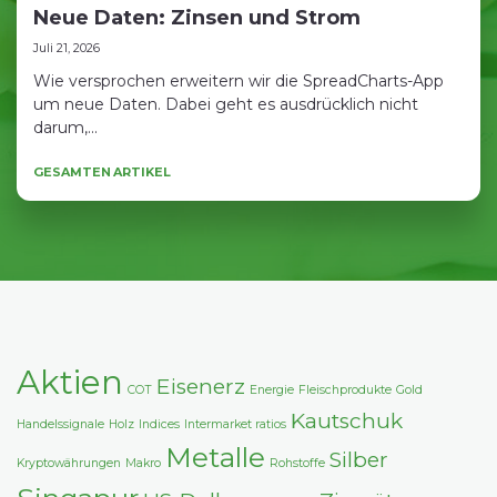
Neue Daten: Zinsen und Strom
Juli 21, 2026
Wie versprochen erweitern wir die SpreadCharts-App
um neue Daten. Dabei geht es ausdrücklich nicht
darum,...
GESAMTEN ARTIKEL
Aktien
Eisenerz
COT
Energie
Fleischprodukte
Gold
Kautschuk
Handelssignale
Holz
Indices
Intermarket ratios
Metalle
Silber
Kryptowährungen
Makro
Rohstoffe