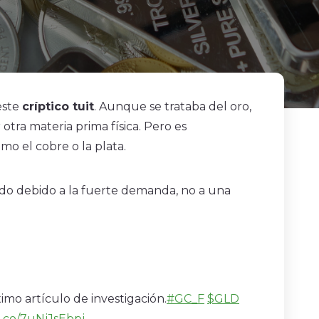
este
críptico tuit
. Aunque se trataba del oro,
otra materia prima física. Pero es
mo el cobre o la plata.
do debido a la fuerte demanda, no a una
imo artículo de investigación.
#GC_F
$GLD
/t.co/7uNjJsEbpj