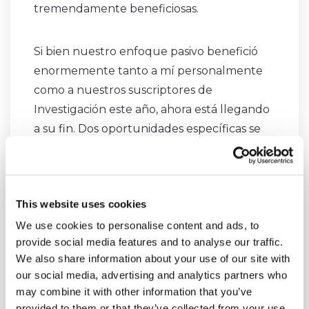
tremendamente beneficiosas.
Si bien nuestro enfoque pasivo benefició
enormemente tanto a mí personalmente
como a nuestros suscriptores de
Investigación este año, ahora está llegando
a su fin. Dos oportunidades específicas se
han vuelto tan interesantes que yo mismo
abrí posiciones en ellas el pasado viernes.
He revelado estas posiciones y
This website uses cookies
explicado su lógica
en el video de
investigación de hoy para los usuarios
We use cookies to personalise content and ads, to
provide social media features and to analyse our traffic.
premium de SpreadCharts.
We also share information about your use of our site with
our social media, advertising and analytics partners who
Obtenga acceso a nuestra investigación
may combine it with other information that you’ve
premium
si no desea perderse este
provided to them or that they’ve collected from your use