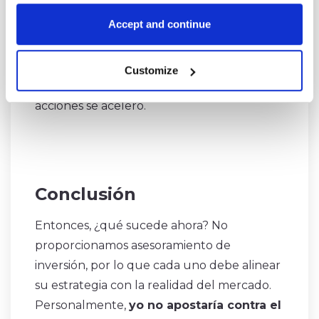
fue la
crisis del COVID en marzo de
Accept and continue
2020.
Inicialmente, el dólar cayó junto con
las acciones. Pero en algún momento, la
correlación se volvió negativa, y el dólar se
Customize
disparó mientras que la venta masiva de
acciones se aceleró.
Conclusión
Entonces, ¿qué sucede ahora? No
proporcionamos asesoramiento de
inversión, por lo que cada uno debe alinear
su estrategia con la realidad del mercado.
Personalmente,
yo no apostaría contra el