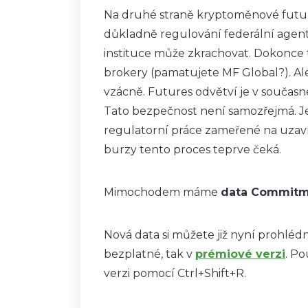
Na druhé straně kryptoměnové future
důkladně regulování federální agent
instituce může zkrachovat. Dokonce t
brokery (pamatujete MF Global?). Al
vzácně. Futures odvětví je v současn
Tato bezpečnost není samozřejmá. 
regulatorní práce zameřené na uzav
burzy tento proces teprve čeká.
Mimochodem máme
data Commitme
Nová data si můžete již nyní prohléd
bezplatné, tak v
prémiové verzi
. P
verzi pomocí Ctrl+Shift+R.