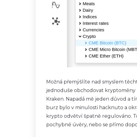
Možná přemýšlíte nad smyslem těcht
jednoduše obchodovat kryptoměny na
Kraken. Napadá mě jeden důvod a tí
burz bylo v minulosti hacknuto a ok
krypto odvětví špatně regulováno.
pochybné úvěry, nebo se přímo dopo