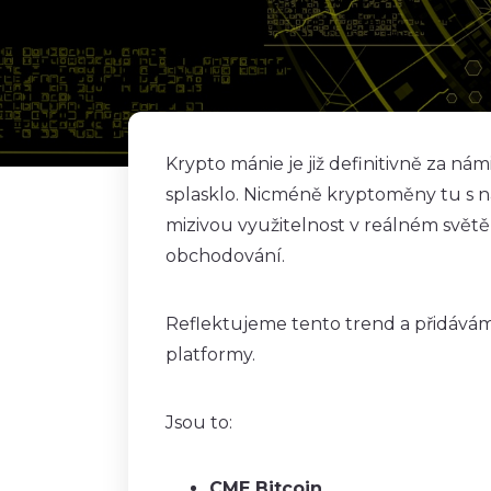
Krypto mánie je již definitivně za ná
splasklo. Nicméně kryptoměny tu s n
mizivou využitelnost v reálném světě 
obchodování.
Reflektujeme tento trend a přidáváme
platformy.
Jsou to:
CME Bitcoin