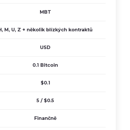
MBT
H, M, U, Z + několik blízkých kontraktů
USD
0.1 Bitcoin
$0.1
5 / $0.5
Finančně