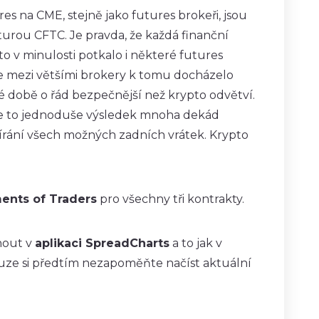
s na CME, stejně jako futures brokeři, jsou
urou CFTC. Je pravda, že každá finanční
o v minulosti potkalo i některé futures
e mezi většími brokery k tomu docházelo
é době o řád bezpečnější než krypto odvětví.
Je to jednoduše výsledek mnoha dekád
írání všech možných zadních vrátek. Krypto
nts of Traders
pro všechny tři kontrakty.
nout v
aplikaci SpreadCharts
a to jak v
ouze si předtím nezapoměňte načíst aktuální