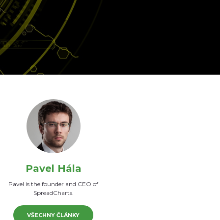
Pavel Hála
Pavel is the founder and CEO of
SpreadCharts.
VŠECHNY ČLÁNKY