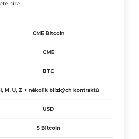
ete níže.
CME Bitcoin
CME
BTC
H, M, U, Z + několik blízkých kontraktů
USD
5 Bitcoin