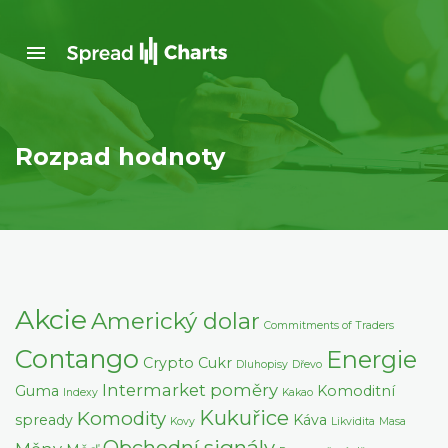
Rozpad hodnoty
Akcie
Americký dolar
Commitments of Traders
Contango
Energie
Crypto
Cukr
Dluhopisy
Dřevo
Intermarket poměry
Guma
Komoditní
Indexy
Kakao
Kukuřice
Komodity
spready
Káva
Kovy
Likvidita
Masa
Obchodní signály