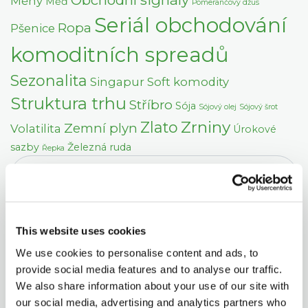
Měny
Měď
Pomerančový džus
Seriál obchodování
Ropa
Pšenice
komoditních spreadů
Sezonalita
Singapur
Soft komodity
Struktura trhu
Stříbro
Sója
Sójový olej
Sójový šrot
Zrniny
Zlato
Zemní plyn
Volatilita
Úrokové
sazby
Železná ruda
Řepka
This website uses cookies
We use cookies to personalise content and ads, to
provide social media features and to analyse our traffic.
We also share information about your use of our site with
our social media, advertising and analytics partners who
DALŠÍ ČLÁNKY