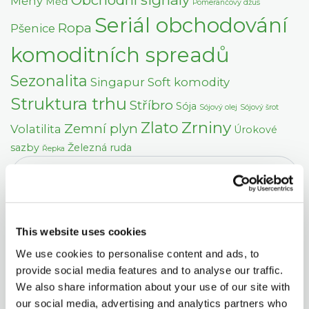
Měny
Měď
Pomerančový džus
Seriál obchodování
Ropa
Pšenice
komoditních spreadů
Sezonalita
Singapur
Soft komodity
Struktura trhu
Stříbro
Sója
Sójový olej
Sójový šrot
Zrniny
Zlato
Zemní plyn
Volatilita
Úrokové
sazby
Železná ruda
Řepka
This website uses cookies
We use cookies to personalise content and ads, to
provide social media features and to analyse our traffic.
We also share information about your use of our site with
our social media, advertising and analytics partners who
DALŠÍ ČLÁNKY