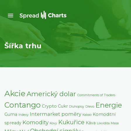
Šířka trhu
Akcie
Americký dolar
Commitments of Traders
Contango
Energie
Crypto
Cukr
Dluhopisy
Dřevo
Intermarket poměry
Guma
Komoditní
Indexy
Kakao
Kukuřice
Komodity
spready
Káva
Kovy
Likvidita
Masa
Obchodní signály